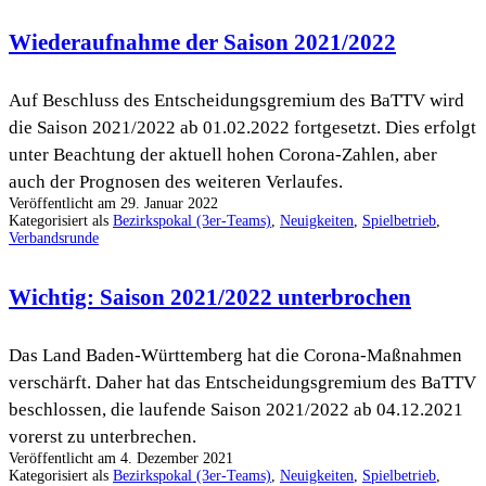
Niklashausen
Wiederaufnahme der Saison 2021/2022
startet
in
Auf Beschluss des Entscheidungsgremium des BaTTV wird
der
die Saison 2021/2022 ab 01.02.2022 fortgesetzt. Dies erfolgt
Oberliga
unter Beachtung der aktuell hohen Corona-Zahlen, aber
auch der Prognosen des weiteren Verlaufes.
Veröffentlicht am
29. Januar 2022
Kategorisiert als
Bezirkspokal (3er-Teams)
,
Neuigkeiten
,
Spielbetrieb
,
Verbandsrunde
Wichtig: Saison 2021/2022 unterbrochen
Das Land Baden-Württemberg hat die Corona-Maßnahmen
verschärft. Daher hat das Entscheidungsgremium des BaTTV
beschlossen, die laufende Saison 2021/2022 ab 04.12.2021
vorerst zu unterbrechen.
Veröffentlicht am
4. Dezember 2021
Kategorisiert als
Bezirkspokal (3er-Teams)
,
Neuigkeiten
,
Spielbetrieb
,