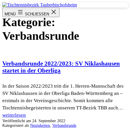
Zum
Inhalt
Tischtennisbezirk
MENÜ
SCHLIESSEN
springen
Tauberbischofsheim
Kategorie:
Verbandsrunde
Verbandsrunde 2022/2023: SV Niklashausen
startet in der Oberliga
In der Saison 2022/2023 tritt die 1. Herren-Mannschaft des
SV Niklashausen in der Oberliga Baden-Württemberg an –
erstmals in der Vereinsgeschichte. Somit kommen alle
Tischtennisbegeisterten in unserem TT-Bezirk TBB auch…
Verbandsrunde
weiterlesen
Veröffentlicht am
24. September 2022
2022/2023:
Kategorisiert als
Neuigkeiten
,
Verbandsrunde
SV