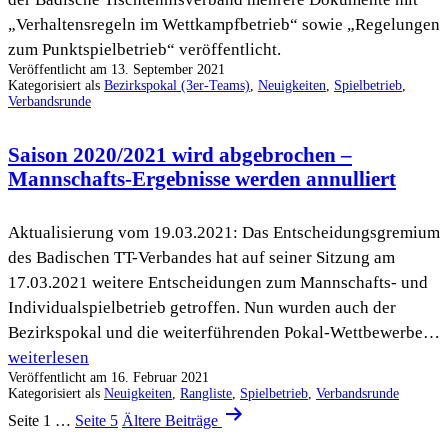
„Verhaltensregeln im Wettkampfbetrieb“ sowie „Regelungen
zum Punktspielbetrieb“ veröffentlicht.
Veröffentlicht am
13. September 2021
Kategorisiert als
Bezirkspokal (3er-Teams)
,
Neuigkeiten
,
Spielbetrieb
,
Verbandsrunde
Saison 2020/2021 wird abgebrochen –
Mannschafts-Ergebnisse werden annulliert
Aktualisierung vom 19.03.2021: Das Entscheidungsgremium
des Badischen TT-Verbandes hat auf seiner Sitzung am
17.03.2021 weitere Entscheidungen zum Mannschafts- und
Individualspielbetrieb getroffen. Nun wurden auch der
Bezirkspokal und die weiterführenden Pokal-Wettbewerbe…
Saison
weiterlesen
Veröffentlicht am
16. Februar 2021
2020/2021
Kategorisiert als
Neuigkeiten
,
Rangliste
,
Spielbetrieb
,
Verbandsrunde
wird
Seitennummerierung
Seite 1
…
Seite 5
Ältere
Beiträge
abgebrochen