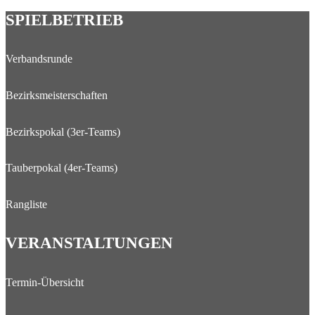
der
–
SPIELBETRIEB
Mannschafts-
Beiträge
Ergebnisse
werden
Verbandsrunde
annulliert
Bezirksmeisterschaften
Bezirkspokal (3er-Teams)
Tauberpokal (4er-Teams)
Rangliste
VERANSTALTUNGEN
Termin-Übersicht