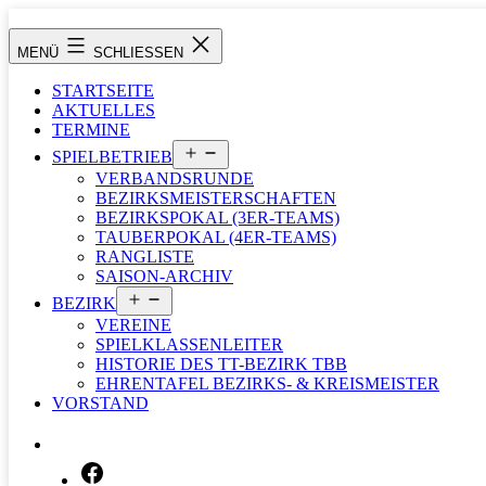
Zum
Inhalt
Tischtennisbezirk
MENÜ
SCHLIESSEN
springen
Tauberbischofsheim
STARTSEITE
AKTUELLES
TERMINE
Menü
SPIELBETRIEB
öffnen
VERBANDSRUNDE
BEZIRKSMEISTERSCHAFTEN
BEZIRKSPOKAL (3ER-TEAMS)
TAUBERPOKAL (4ER-TEAMS)
RANGLISTE
SAISON-ARCHIV
Menü
BEZIRK
öffnen
VEREINE
SPIELKLASSENLEITER
HISTORIE DES TT-BEZIRK TBB
EHRENTAFEL BEZIRKS- & KREISMEISTER
VORSTAND
SUCHEN …
FACEBOOK