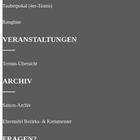
Tauberpokal (4er-Teams)
Rangliste
VERANSTALTUNGEN
Termin-Übersicht
ARCHIV
Saison-Archiv
Ehrentafel Bezirks- & Kreismeister
FRAGEN?