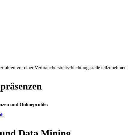
verfahren vor einer Verbraucherstreitschlichtungsstelle teilzunehmen.
epräsenzen
nzen und Onlineprofile:
bb
t und Data Mining