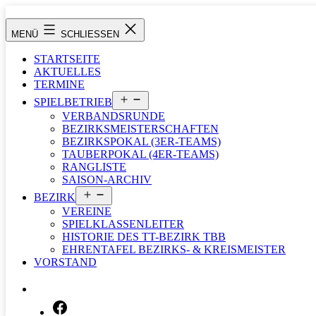
Zum
Inhalt
Tischtennisbezirk
MENÜ
SCHLIESSEN
springen
Tauberbischofsheim
STARTSEITE
AKTUELLES
TERMINE
Menü
SPIELBETRIEB
öffnen
VERBANDSRUNDE
BEZIRKSMEISTERSCHAFTEN
BEZIRKSPOKAL (3ER-TEAMS)
TAUBERPOKAL (4ER-TEAMS)
RANGLISTE
SAISON-ARCHIV
Menü
BEZIRK
öffnen
VEREINE
SPIELKLASSENLEITER
HISTORIE DES TT-BEZIRK TBB
EHRENTAFEL BEZIRKS- & KREISMEISTER
VORSTAND
SUCHEN …
FACEBOOK