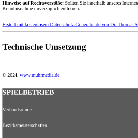
Hinweise auf Rechtsverstöße:
Sollten Sie innerhalb unseres Interne
Kenntnisnahme unverzüglich entfernen.
Erstellt mit kostenlosem Datenschutz-Generator.de von Dr. Thomas
Technische Umsetzung
© 2024,
w
ww.muhrmedia.de
SPIELBETRIEB
Verbandsrunde
Bezirksmeisterschaften