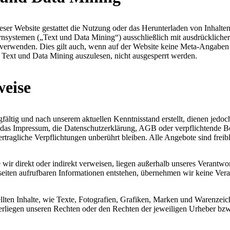
ser Website gestattet die Nutzung oder das Herunterladen von Inhalten
ernsystemen („Text und Data Mining“) ausschließlich mit ausdrücklicher
u verwenden. Dies gilt auch, wenn auf der Website keine Meta-Angaben 
Text und Data Mining auszulesen, nicht ausgesperrt werden.
weise
fältig und nach unserem aktuellen Kenntnisstand erstellt, dienen jedoc
B. das Impressum, die Datenschutzerklärung, AGB oder verpflichtende B
vertragliche Verpflichtungen unberührt bleiben. Alle Angebote sind frei
e wir direkt oder indirekt verweisen, liegen außerhalb unseres Verantw
bseiten aufrufbaren Informationen entstehen, übernehmen wir keine Ver
tellten Inhalte, wie Texte, Fotografien, Grafiken, Marken und Warenzei
erliegen unseren Rechten oder den Rechten der jeweiligen Urheber bzw