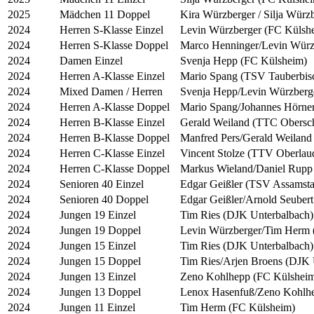
2025
Mädchen 11 Doppel
Kira Würzberger / Silja Würz
2024
Herren S-Klasse Einzel
Levin Würzberger (FC Külsh
2024
Herren S-Klasse Doppel
Marco Henninger/Levin Würz
2024
Damen Einzel
Svenja Hepp (FC Külsheim)
2024
Herren A-Klasse Einzel
Mario Spang (TSV Tauberbis
2024
Mixed Damen / Herren
Svenja Hepp/Levin Würzberg
2024
Herren A-Klasse Doppel
Mario Spang/Johannes Hörne
2024
Herren B-Klasse Einzel
Gerald Weiland (TTC Obersc
2024
Herren B-Klasse Doppel
Manfred Pers/Gerald Weiland
2024
Herren C-Klasse Einzel
Vincent Stolze (TTV Oberlau
2024
Herren C-Klasse Doppel
Markus Wieland/Daniel Rupp
2024
Senioren 40 Einzel
Edgar Geißler (TSV Assamsta
2024
Senioren 40 Doppel
Edgar Geißler/Arnold Seube
2024
Jungen 19 Einzel
Tim Ries (DJK Unterbalbach)
2024
Jungen 19 Doppel
Levin Würzberger/Tim Herm 
2024
Jungen 15 Einzel
Tim Ries (DJK Unterbalbach)
2024
Jungen 15 Doppel
Tim Ries/Arjen Broens (DJK 
2024
Jungen 13 Einzel
Zeno Kohlhepp (FC Külshei
2024
Jungen 13 Doppel
Lenox Hasenfuß/Zeno Kohlh
2024
Jungen 11 Einzel
Tim Herm (FC Külsheim)