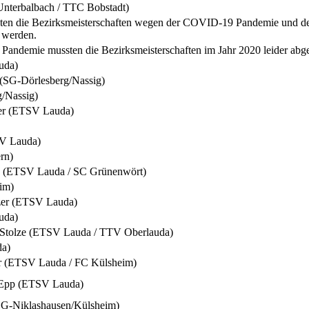
nterbalbach / TTC Bobstadt)
nten die Bezirksmeisterschaften wegen der COVID-19 Pandemie und d
 werden.
ndemie mussten die Bezirksmeisterschaften im Jahr 2020 leider abgesa
uda)
 (SG-Dörlesberg/Nassig)
g/Nassig)
ser (ETSV Lauda)
SV Lauda)
rn)
n (ETSV Lauda / SC Grünenwört)
im)
tzer (ETSV Lauda)
uda)
 Stolze (ETSV Lauda / TTV Oberlauda)
da)
r (ETSV Lauda / FC Külsheim)
 Epp (ETSV Lauda)
(SG-Niklashausen/Külsheim)