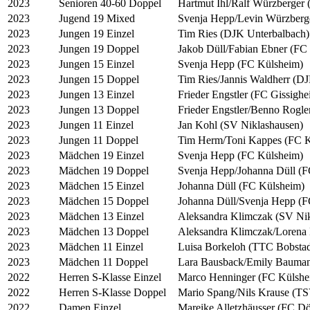
2023
Senioren 40-60 Doppel
Hartmut Ihl/Ralf Würzberger
2023
Jugend 19 Mixed
Svenja Hepp/Levin Würzberg
2023
Jungen 19 Einzel
Tim Ries (DJK Unterbalbach)
2023
Jungen 19 Doppel
Jakob Düll/Fabian Ebner (FC
2023
Jungen 15 Einzel
Svenja Hepp (FC Külsheim)
2023
Jungen 15 Doppel
Tim Ries/Jannis Waldherr (D
2023
Jungen 13 Einzel
Frieder Engstler (FC Gissighe
2023
Jungen 13 Doppel
Frieder Engstler/Benno Rogle
2023
Jungen 11 Einzel
Jan Kohl (SV Niklashausen)
2023
Jungen 11 Doppel
Tim Herm/Toni Kappes (FC K
2023
Mädchen 19 Einzel
Svenja Hepp (FC Külsheim)
2023
Mädchen 19 Doppel
Svenja Hepp/Johanna Düll (
2023
Mädchen 15 Einzel
Johanna Düll (FC Külsheim)
2023
Mädchen 15 Doppel
Johanna Düll/Svenja Hepp (
2023
Mädchen 13 Einzel
Aleksandra Klimczak (SV Nik
2023
Mädchen 13 Doppel
Aleksandra Klimczak/Lorena 
2023
Mädchen 11 Einzel
Luisa Borkeloh (TTC Bobstad
2023
Mädchen 11 Doppel
Lara Bausback/Emily Bauman
2022
Herren S-Klasse Einzel
Marco Henninger (FC Külshe
2022
Herren S-Klasse Doppel
Mario Spang/Nils Krause (TS
2022
Damen Einzel
Mareike Alletzhäusser (FC Dö