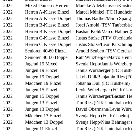
2022
Mixed Damen / Herren
Mareike Alletzhäusser/Karste
2022
Herren A-Klasse Einzel
Marcel Münkel (FC Hundheim
2022
Herren A-Klasse Doppel
Thomas Barthel/Mario Spang
2022
Herren B-Klasse Einzel
Josef Arnold (TSV Tauberbis
2022
Herren B-Klasse Doppel
Bastian Kohl/Marco Hahner (
2022
Herren C-Klasse Einzel
Justus Stolze (TTV Oberlauda
2022
Herren C-Klasse Doppel
Justus Stolze/Leon Kirschni
2022
Senioren 40-60 Einzel
Arnold Seubert (TSV Gerchs
2022
Senioren 40-60 Doppel
Ralf Würzberger/Marco Henn
2022
Jugend 19 Mixed
Svenja Hepp/Jannis Würzberg
2022
Jungen 19 Einzel
Jannis Würzberger (FC Külsh
2022
Jungen 19 Doppel
Jakob Düll/Benjamin Ries (F
2022
Mädchen 19 Einzel
Johanna Düll (FC Külsheim)
2022
Jungen 15 Einzel
Levin Würzberger (FC Külsh
2022
Jungen 15 Doppel
Jannis Würzberger/Bastian H
2022
Jungen 13 Einzel
Tim Ries (DJK Unterbalbach)
2022
Jungen 13 Doppel
David Obermann/Levin Würzb
2022
Mädchen 13 Einzel
Svenja Hepp (FC Külsheim)
2022
Mädchen 13 Doppel
Svenja Hepp/Nina Behringer 
2022
Jungen 11 Einzel
Tim Ries (DJK Unterbalbach)