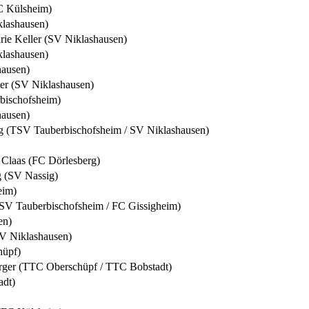
C Külsheim)
lashausen)
ie Keller (SV Niklashausen)
lashausen)
hausen)
er (SV Niklashausen)
ischofsheim)
hausen)
g (TSV Tauberbischofsheim / SV Niklashausen)
e Claas (FC Dörlesberg)
g (SV Nassig)
eim)
SV Tauberbischofsheim / FC Gissigheim)
en)
V Niklashausen)
hüpf)
rger (TTC Oberschüpf / TTC Bobstadt)
adt)