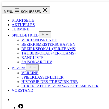
Zum
Inhalt
Tischtennisbezirk
MENÜ
SCHLIESSEN
springen
Tauberbischofsheim
STARTSEITE
AKTUELLES
TERMINE
Menü
SPIELBETRIEB
öffnen
VERBANDSRUNDE
BEZIRKSMEISTERSCHAFTEN
BEZIRKSPOKAL (3ER-TEAMS)
TAUBERPOKAL (4ER-TEAMS)
RANGLISTE
SAISON-ARCHIV
Menü
BEZIRK
öffnen
VEREINE
SPIELKLASSENLEITER
HISTORIE DES TT-BEZIRK TBB
EHRENTAFEL BEZIRKS- & KREISMEISTER
VORSTAND
SUCHEN …
FACEBOOK