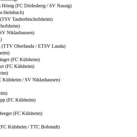
n Hönig (FC Dörlesberg / SV Nassig)
-Steinbach)
 (TSV Tauberbischofsheim)
chofsheim)
SV Niklashausen)
)
ng (TTV Oberlauda / ETSV Lauda)
heim)
inger (FC Külsheim)
er (FC Külsheim)
eim)
C Külsheim / SV Niklashausen)
eim)
epp (FC Külsheim)
erger (FC Külsheim)
(FC Külsheim / TTC Bobstadt)