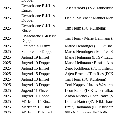
Doppel
Erwachsene B-Klasse
2025
Josef Arnold (TSV Tauberbis
Einzel
Erwachsene B-Klasse
2025
Daniel Meixner / Manuel Mei
Doppel
Erwachsene C-Klasse
2025
Tim Herm (FC Külsheim)
Einzel
Erwachsene C-Klasse
2025
Tim Herm / Marie Heilmann 
Doppel
2025
Senioren 40 Einzel
Marco Henninger (FC Külshe
2025
Senioren 40 Doppel
Marco Henninger / Manfred 
2025
Jugend 19 Einzel
Marie Heilmann (ETSV Laud
2025
Jugend 19 Doppel
Marie Heilmann / Bastian A
2025
Jugend 15 Einzel
Zeno Kohlhepp (FC Külshei
2025
Jugend 15 Doppel
Arjen Broens / Tim Ries (DJ
2025
Jugend 13 Einzel
Tim Herm (FC Külsheim)
2025
Jugend 13 Doppel
Toni Kappes / Justus Wester
2025
Jugend 11 Einzel
Leon Ratke (DJK Unterbalba
2025
Jugend 11 Doppel
Anton Michel / Leon Ratke (
2025
Mädchen 15 Einzel
Lorena Harter (SV Niklashau
2025
Mädchen 13 Einzel
Emily Baumann (FC Külshei
2025
Mädchen 11 Einzel
Silja Würzberger (FC Külshe