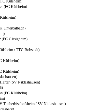
 (FC Külsheim)
er (FC Külsheim)
 Külsheim)
JK Unterbalbach)
im)
r (FC Gissigheim)
ülsheim / TTC Bobstadt)
FC Külsheim)
FC Külsheim)
lashausen)
Harter (SV Niklashausen)
t)
n (FC Külsheim)
im)
V Tauberbischofsheim / SV Niklashausen)
rlesberg)