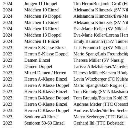
2024
Jungen 11 Doppel
Tim Herm/Benjamin Groß (F
2024
Mädchen 19 Einzel
Aleksandra Klimczak (SV Nik
2024
Mädchen 19 Doppel
Aleksandra Klimczak/Eva-Mar
2024
Mädchen 15 Einzel
Aleksandra Klimczak (SV Nik
2024
Mädchen 13 Einzel
Eva-Marie Keller (SV Niklas
2024
Mädchen 13 Doppel
Eva-Marie Keller/Lorena Hart
2024
Mädchen 11 Einzel
Emily Baumann (TSV Tauberb
2023
Herren S-Klasse Einzel
Luis Freundschig (SV Niklas
2023
Herren S-Klasse Doppel
Mario Spang/Luis Freundschi
2023
Damen Einzel
Theresa Müller (SV Nassig)
2023
Damen Doppel
Larissa Alletzhäusser/Mareik
2023
Mixed Damen / Herren
Theresa Müller/Karsten Höni
2023
Herren A-Klasse Einzel
Levin Würzberger (FC Külsh
2023
Herren A-Klasse Doppel
Mario Spang/Jakob Rogler (T
2023
Herren B-Klasse Einzel
Tom Breunig (SV Niklashaus
2023
Herren B-Klasse Doppel
Tom Breunig/Bastian Kohl (S
2023
Herren C-Klasse Einzel
Andreas Meder (TTC Obersc
2023
Herren C-Klasse Doppel
Andreas Meder/Steffen Seebe
2023
Senioren 40 Einzel
Marco Seeberger (TTC Bobst
2023
Senioren 50-60 Einzel
Gerhard Ihl (TTC Bobstadt)