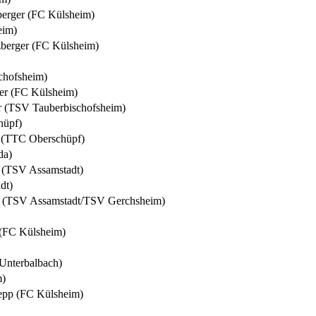
berger (FC Külsheim)
eim)
berger (FC Külsheim)
chofsheim)
er (FC Külsheim)
r (TSV Tauberbischofsheim)
hüpf)
 (TTC Oberschüpf)
da)
 (TSV Assamstadt)
dt)
rt (TSV Assamstadt/TSV Gerchsheim)
(FC Külsheim)
Unterbalbach)
m)
epp (FC Külsheim)