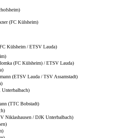
chofsheim)
xner (FC Külsheim)
(FC Külsheim / ETSV Lauda)
im)
Slomka (FC Külsheim) / ETSV Lauda)
a)
nsmann (ETSV Lauda / TSV Assamstadt)
m)
K Unterbalbach)
mann (TTC Bobstadt)
ch)
SV Niklashausen / DJK Unterbalbach)
sen)
m)
im)