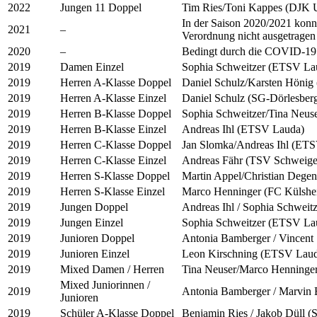
2022
Jungen 11 Doppel
Tim Ries/Toni Kappes (DJK U
In der Saison 2020/2021 kon
2021
–
Verordnung nicht ausgetragen
2020
–
Bedingt durch die COVID-19 Pa
2019
Damen Einzel
Sophia Schweitzer (ETSV La
2019
Herren A-Klasse Doppel
Daniel Schulz/Karsten Hönig
2019
Herren A-Klasse Einzel
Daniel Schulz (SG-Dörlesber
2019
Herren B-Klasse Doppel
Sophia Schweitzer/Tina Neu
2019
Herren B-Klasse Einzel
Andreas Ihl (ETSV Lauda)
2019
Herren C-Klasse Doppel
Jan Slomka/Andreas Ihl (ET
2019
Herren C-Klasse Einzel
Andreas Fähr (TSV Schweige
2019
Herren S-Klasse Doppel
Martin Appel/Christian Dege
2019
Herren S-Klasse Einzel
Marco Henninger (FC Külshe
2019
Jungen Doppel
Andreas Ihl / Sophia Schwei
2019
Jungen Einzel
Sophia Schweitzer (ETSV La
2019
Junioren Doppel
Antonia Bamberger / Vincent
2019
Junioren Einzel
Leon Kirschning (ETSV Lau
2019
Mixed Damen / Herren
Tina Neuser/Marco Henninge
Mixed Juniorinnen /
2019
Antonia Bamberger / Marvin
Junioren
2019
Schüler A-Klasse Doppel
Benjamin Ries / Jakob Düll 