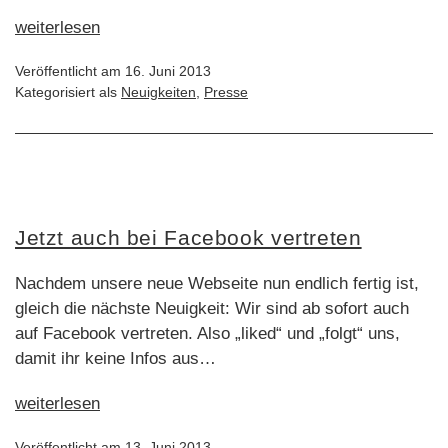
Infos
weiterlesen
vom
Veröffentlicht am
16. Juni 2013
Bezirksfachtag
Kategorisiert als
Neuigkeiten
,
Presse
2013
Jetzt auch bei Facebook vertreten
Nachdem unsere neue Webseite nun endlich fertig ist,
gleich die nächste Neuigkeit: Wir sind ab sofort auch
auf Facebook vertreten. Also „liked“ und „folgt“ uns,
damit ihr keine Infos aus…
Jetzt
weiterlesen
auch
Veröffentlicht am
13. Juni 2013