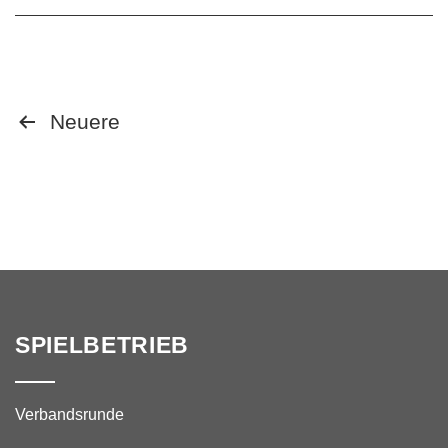
Seitennummerierung
Neuere
der
Beiträge
SPIELBETRIEB
Verbandsrunde