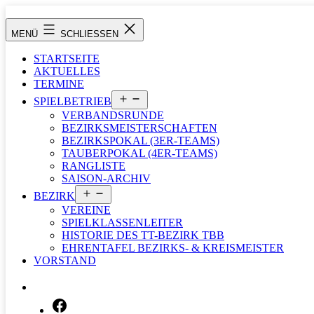
Zum
Inhalt
Tischtennisbezirk
MENÜ
SCHLIESSEN
springen
Tauberbischofsheim
STARTSEITE
AKTUELLES
TERMINE
Menü
SPIELBETRIEB
öffnen
VERBANDSRUNDE
BEZIRKSMEISTERSCHAFTEN
BEZIRKSPOKAL (3ER-TEAMS)
TAUBERPOKAL (4ER-TEAMS)
RANGLISTE
SAISON-ARCHIV
Menü
BEZIRK
öffnen
VEREINE
SPIELKLASSENLEITER
HISTORIE DES TT-BEZIRK TBB
EHRENTAFEL BEZIRKS- & KREISMEISTER
VORSTAND
SUCHEN …
FACEBOOK