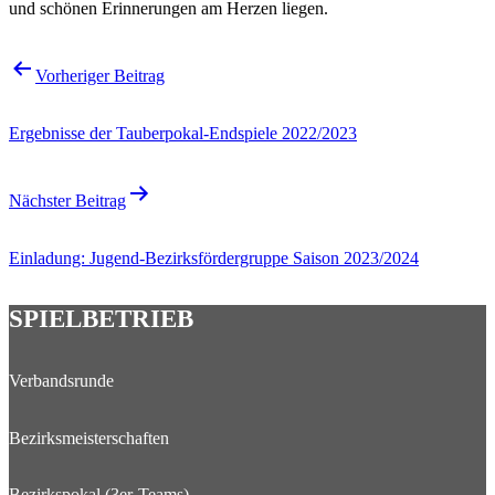
und schönen Erinnerungen am Herzen liegen.
Beitragsnavigation
Vorheriger Beitrag
Ergebnisse der Tauberpokal-Endspiele 2022/2023
Nächster Beitrag
Einladung: Jugend-Bezirksfördergruppe Saison 2023/2024
SPIELBETRIEB
Verbandsrunde
Bezirksmeisterschaften
Bezirkspokal (3er-Teams)