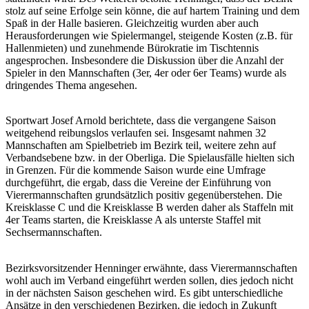
stolz auf seine Erfolge sein könne, die auf hartem Training und dem
Spaß in der Halle basieren. Gleichzeitig wurden aber auch
Herausforderungen wie Spielermangel, steigende Kosten (z.B. für
Hallenmieten) und zunehmende Bürokratie im Tischtennis
angesprochen. Insbesondere die Diskussion über die Anzahl der
Spieler in den Mannschaften (3er, 4er oder 6er Teams) wurde als
dringendes Thema angesehen.
Sportwart Josef Arnold berichtete, dass die vergangene Saison
weitgehend reibungslos verlaufen sei. Insgesamt nahmen 32
Mannschaften am Spielbetrieb im Bezirk teil, weitere zehn auf
Verbandsebene bzw. in der Oberliga. Die Spielausfälle hielten sich
in Grenzen. Für die kommende Saison wurde eine Umfrage
durchgeführt, die ergab, dass die Vereine der Einführung von
Vierermannschaften grundsätzlich positiv gegenüberstehen. Die
Kreisklasse C und die Kreisklasse B werden daher als Staffeln mit
4er Teams starten, die Kreisklasse A als unterste Staffel mit
Sechsermannschaften.
Bezirksvorsitzender Henninger erwähnte, dass Vierermannschaften
wohl auch im Verband eingeführt werden sollen, dies jedoch nicht
in der nächsten Saison geschehen wird. Es gibt unterschiedliche
Ansätze in den verschiedenen Bezirken, die jedoch in Zukunft