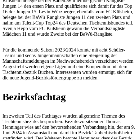
Külsheim belegte bei der Baden-Württembergischen Rangliste
Jungen 14 den ersten Platz und qualifizierte sich damit für das Top
16 der Jungen 15. Levin Würzberger, ebenfalls vom FC Külsheim,
belegte bei der BaWü-Rangliste Jungen 11 den zweiten Platz und
nahm am Talent-Cup Top24 des Deutschen Tischtennisbundes teil.
Svenja Hepp vom FC Külsheim gewann die Verbandsrangliste
Mädchen 11 und wurde Zweite bei der BaWü-Rangliste.
Für die kommende Saison 2023/2024 konnte mit acht Schüler-
Teams und sechs Jungenmannschaften eine Steigerung der
Mannschaftsmeldungen im Nachwuchsbereich verzeichnet werden.
Angestrebt werden eigene Ligen und eine Kooperation mit dem
Tischtennisbezirk Buchen. Interessenten wurden ermutigt, sich für
die neue Jugend-Bezirksfördergruppe zu melden.
Bezirksfachtag
Im zweiten Teil des Fachtages wurden allgemeine Themen des
Tischtennisbezirks besprochen. Bezirksvorsitzender Thomas
Henninger wies auf den bevorstehenden Verbandstag hin, der am 9.
Juni 2024 in Assamstadt und damit im Bezirk Tauberbischofsheim
stattfinden wird. Des Weiteren betonte Henninger, dass der Bezirk