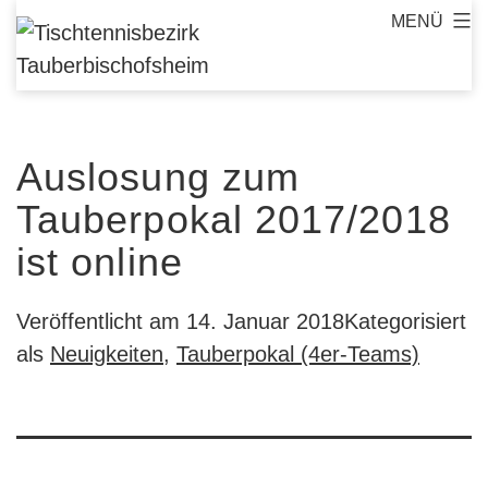
Zum
MENÜ
Tischtennisbezirk
Inhalt
Tauberbischofsheim
springen
Auslosung zum
Tauberpokal 2017/2018
ist online
Veröffentlicht am
14. Januar 2018
Kategorisiert
als
Neuigkeiten
,
Tauberpokal (4er-Teams)