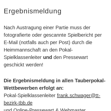
Ergebnismeldung
Nach Austragung einer Partie muss der
fotografierte oder gescannte Spielbericht per
E-Mail (notfalls auch per Post) durch die
Heimmannschaft an den Pokal-
Spielklassenleiter
und
den Pressewart
geschickt werden!
Die Ergebnismeldung in allen Tauberpokal-
Wettbewerben erfolgt an:
Pokal-Spielklassenleiter
frank.schwager@tt-
bezirk-tbb.de
und Online-Pressewart & Webmaster