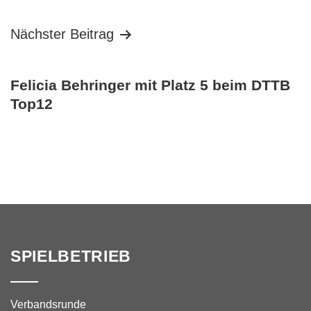
Nächster Beitrag
Felicia Behringer mit Platz 5 beim DTTB
Top12
SPIELBETRIEB
Verbandsrunde