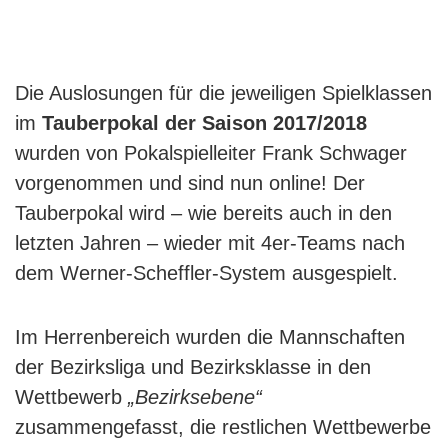
Die Auslosungen für die jeweiligen Spielklassen
im
Tauberpokal der Saison 2017/2018
wurden von Pokalspielleiter Frank Schwager
vorgenommen und sind nun online! Der
Tauberpokal wird – wie bereits auch in den
letzten Jahren – wieder mit 4er-Teams nach
dem Werner-Scheffler-System ausgespielt.
Im Herrenbereich wurden die Mannschaften
der Bezirksliga und Bezirksklasse in den
Wettbewerb
„Bezirksebene“
zusammengefasst, die restlichen Wettbewerbe