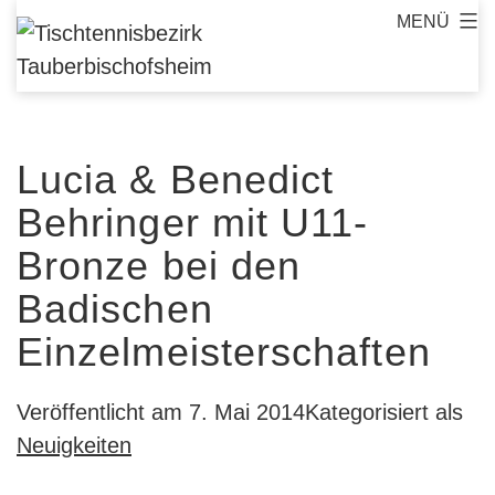
Zum
MENÜ
Tischtennisbezirk
Inhalt
Tauberbischofsheim
springen
Lucia & Benedict
Behringer mit U11-
Bronze bei den
Badischen
Einzelmeisterschaften
Veröffentlicht am
7. Mai 2014
Kategorisiert als
Neuigkeiten