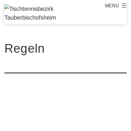
Zum
MENÜ
Tischtennisbezirk
Inhalt
Tauberbischofsheim
springen
Regeln