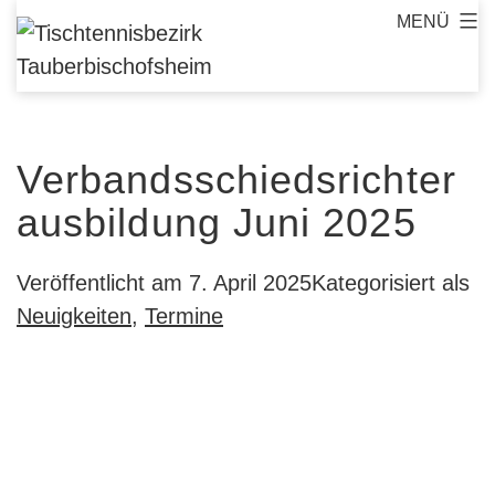
Zum
MENÜ
Tischtennisbezirk
Inhalt
Tauberbischofsheim
springen
Verbandsschiedsrichter
ausbildung Juni 2025
Veröffentlicht am
7. April 2025
Kategorisiert als
Neuigkeiten
,
Termine