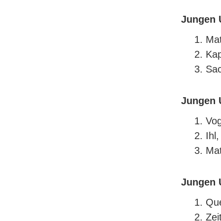
Jungen 
Mat
Kap
Sac
Jungen 
Vog
Ihl
Mat
Jungen 
Que
Zei