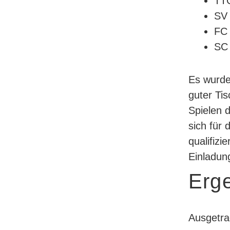
TTC
SV 
FC 
SC 
Es wurde
guter Tis
Spielen 
sich für
qualifizi
Einladun
Erg
Ausgetra