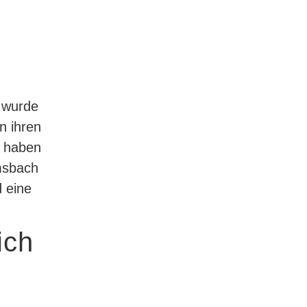
 wurde
n ihren
d haben
emsbach
d eine
ich