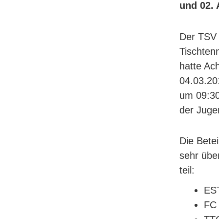
und 02. 
Der TSV 
Tischten
hatte Ac
04.03.201
um 09:30
der Juge
Die Bete
sehr übe
teil:
EST
FC 