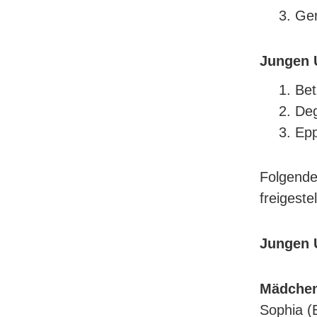
Ger
Jungen 
Bet
Deg
Epp
Folgende
freigeste
Jungen 
Mädchen
Sophia 