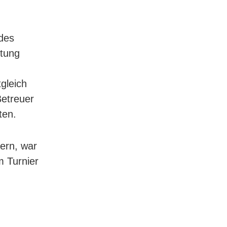
des
itung
gleich
Betreuer
ten.
mern, war
 Turnier