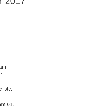
h 2017
 am
r
gliste.
am 01.