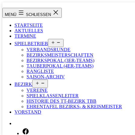
Zum
Inhalt
Tischtennisbezirk
MENÜ
SCHLIESSEN
springen
Tauberbischofsheim
STARTSEITE
AKTUELLES
TERMINE
Menü
SPIELBETRIEB
öffnen
VERBANDSRUNDE
BEZIRKSMEISTERSCHAFTEN
BEZIRKSPOKAL (3ER-TEAMS)
TAUBERPOKAL (4ER-TEAMS)
RANGLISTE
SAISON-ARCHIV
Menü
BEZIRK
öffnen
VEREINE
SPIELKLASSENLEITER
HISTORIE DES TT-BEZIRK TBB
EHRENTAFEL BEZIRKS- & KREISMEISTER
VORSTAND
SUCHEN …
FACEBOOK