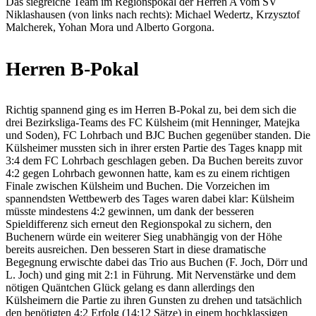
Das siegreiche Team im Regionspokal der Herren A vom SV
Niklashausen (von links nach rechts): Michael Wedertz, Krzysztof
Malcherek, Yohan Mora und Alberto Gorgona.
Herren B-Pokal
Richtig spannend ging es im Herren B-Pokal zu, bei dem sich die
drei Bezirksliga-Teams des FC Külsheim (mit Henninger, Matejka
und Soden), FC Lohrbach und BJC Buchen gegenüber standen. Die
Külsheimer mussten sich in ihrer ersten Partie des Tages knapp mit
3:4 dem FC Lohrbach geschlagen geben. Da Buchen bereits zuvor
4:2 gegen Lohrbach gewonnen hatte, kam es zu einem richtigen
Finale zwischen Külsheim und Buchen. Die Vorzeichen im
spannendsten Wettbewerb des Tages waren dabei klar: Külsheim
müsste mindestens 4:2 gewinnen, um dank der besseren
Spieldifferenz sich erneut den Regionspokal zu sichern, den
Buchenern würde ein weiterer Sieg unabhängig von der Höhe
bereits ausreichen. Den besseren Start in diese dramatische
Begegnung erwischte dabei das Trio aus Buchen (F. Joch, Dörr und
L. Joch) und ging mit 2:1 in Führung. Mit Nervenstärke und dem
nötigen Quäntchen Glück gelang es dann allerdings den
Külsheimern die Partie zu ihren Gunsten zu drehen und tatsächlich
den benötigten 4:2 Erfolg (14:12 Sätze) in einem hochklassigen