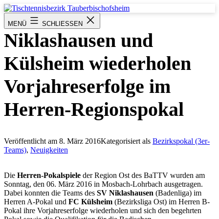
Zum
Inhalt
Tischtennisbezirk
MENÜ
SCHLIESSEN
springen
Tauberbischofsheim
Niklashausen und
Külsheim wiederholen
Vorjahreserfolge im
Herren-Regionspokal
Veröffentlicht am
8. März 2016
Kategorisiert als
Bezirkspokal (3er-
Teams)
,
Neuigkeiten
Die
Herren-Pokalspiele
der Region Ost des BaTTV wurden am
Sonntag, den 06. März 2016 in Mosbach-Lohrbach ausgetragen.
Dabei konnten die Teams des
SV Niklashausen
(Badenliga) im
Herren A-Pokal und
FC Külsheim
(Bezirksliga Ost) im Herren B-
Pokal ihre Vorjahreserfolge wiederholen und sich den begehrten