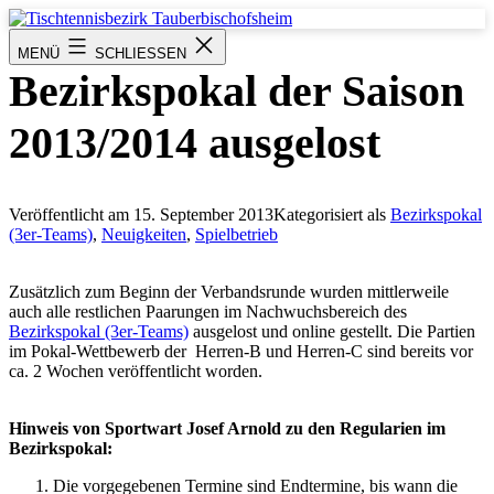
Zum
Inhalt
Tischtennisbezirk
MENÜ
SCHLIESSEN
springen
Tauberbischofsheim
Bezirkspokal der Saison
2013/2014 ausgelost
Veröffentlicht am
15. September 2013
Kategorisiert als
Bezirkspokal
(3er-Teams)
,
Neuigkeiten
,
Spielbetrieb
Zusätzlich zum Beginn der Verbandsrunde wurden mittlerweile
auch alle restlichen Paarungen im Nachwuchsbereich des
Bezirkspokal (3er-Teams)
ausgelost und online gestellt. Die Partien
im Pokal-Wettbewerb der Herren-B und Herren-C sind bereits vor
ca. 2 Wochen veröffentlicht worden.
Hinweis von Sportwart Josef Arnold zu den Regularien im
Bezirkspokal:
Die vorgegebenen Termine sind Endtermine, bis wann die